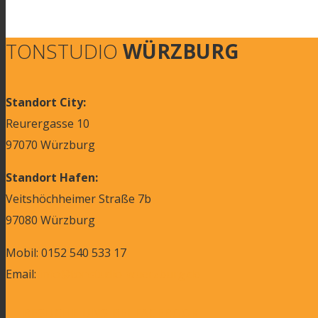
TONSTUDIO
WÜRZBURG
Standort City:
Reurergasse 10
97070 Würzburg
Standort Hafen:
Veitshöchheimer Straße 7b
97080 Würzburg
Mobil: 0152 540 533 17
Email:
info@tonstudio-wuerzburg.de
BESUCHE UNS BEI FACEBOOK