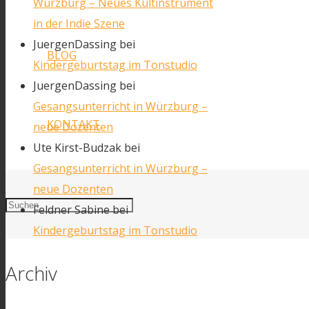
Würzburg – Neues Kultinstrument
in der Indie Szene
JuergenDassing
bei
BLOG
Kindergeburtstag im Tonstudio
JuergenDassing
bei
Gesangsunterricht in Würzburg –
KONTAKT
neue Dozenten
Ute Kirst-Budzak
bei
Gesangsunterricht in Würzburg –
neue Dozenten
Feldner Sabine
bei
Kindergeburtstag im Tonstudio
Archiv
Facebook