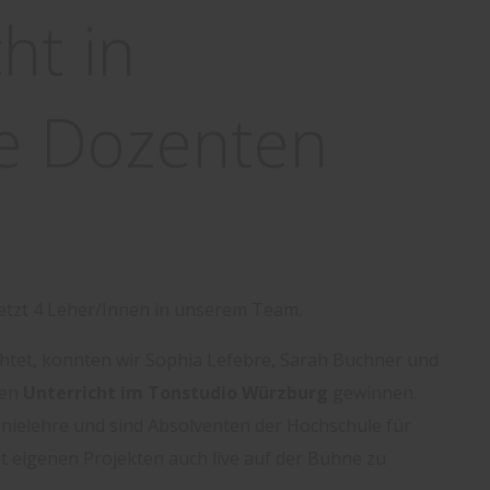
ht in
e Dozenten
etzt 4 Leher/Innen in unserem Team.
chtet, konnten wir Sophia Lefebre, Sarah Buchner und
ren
Unterricht im Tonstudio Würzburg
gewinnen.
ielehre und sind Absolventen der Hochschule für
 eigenen Projekten auch live auf der Bühne zu