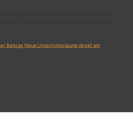
 Würzburg
schreibt uns einfach eine Mail in unser
ufen gerne zurück und machen einen Termin für den
er Beitrag
Neue Unterrichtsräume direkt am