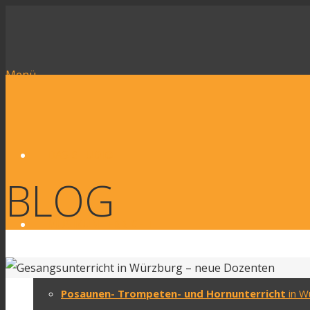
Menü
DAS
STUDIO
BLOG
MUSIK
UNTERRICHT
Posaunen- Trompeten- und Hornunterricht
in W