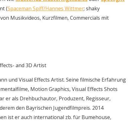
nt (
Spaceman Spiff/Hannes Wittmer
; shaky
 von Musikvideos, Kurzfilmen, C
ommercials
mit
ects- and 3D Artist
nn und Visual Effects Artist. Seine filmische Erfahrung
entalfilme, Motion Graphics, Visual Effects Shots
ar er als Drehbuchautor, Produzent, Regisseur,
erem den Bayrischen Jugendfilmpreis. 2014
n ist er auch international zb. für Bumehouse,