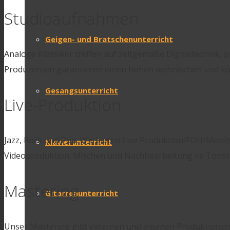
Studioaufnahmen
Geigen- und Bratschenunterricht
Analoge Klassiker treffen auf zeitgemäße Digitaltechnik, 
Produzenten garantieren einen hohen technischen und kün
Gesangsunterricht
Live-Produktion
Jazz, Rock und Pop. Wir bieten Live Produktion/FOH/Moni
Klavierunterricht
Videoproduktion. Mischen und Nachbearbeitung im Tonstu
Mastering
Gitarrenunterricht
Unser Mastering gibt externen und eigenen Produktionen d