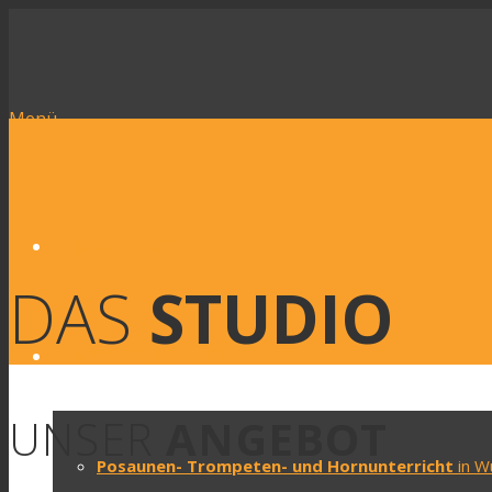
Menü
DAS
STUDIO
DAS
STUDIO
MUSIK
UNTERRICHT
UNSER
ANGEBOT
Posaunen- Trompeten- und Hornunterricht
in W