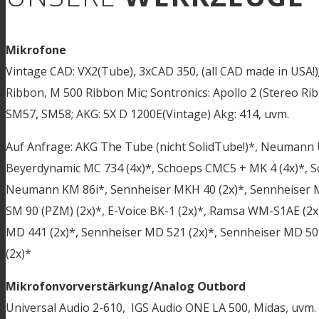
Mikrofone
Vintage CAD: VX2(Tube), 3xCAD 350, (all CAD made in USA!)
Ribbon, M 500 Ribbon Mic; Sontronics: Apollo 2 (Stereo Rib
SM57, SM58; AKG: 5X D 1200E(Vintage) Akg: 414, uvm.
Auf Anfrage: AKG The Tube (nicht SolidTube!)*, Neumann
Beyerdynamic MC 734 (4x)*, Schoeps CMC5 + MK 4 (4x)*, 
Neumann KM 86i*, Sennheiser MKH 40 (2x)*, Sennheiser MK
SM 90 (PZM) (2x)*, E-Voice BK-1 (2x)*, Ramsa WM-S1AE (2x
MD 441 (2x)*, Sennheiser MD 521 (2x)*, Sennheiser MD 509 
(2x)*
Mikrofonvorverstärkung/Analog Outbord
Universal Audio 2-610, IGS Audio ONE LA 500, Midas, uvm.