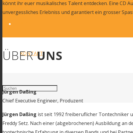
könnt ihr euer musikalisches Talent entdecken. Eine CD 
unvergessliches Erlebniss und garantiert ein grosser Spas
BLOG
MEHR ERFAHREN
ÜBER
UNS
KONTAKT
Jürgen Daßing
Chief Executive Engineer, Produzent
Jürgen Daßing
ist seit 1992 freiberuflicher Tontechnik
Facebook
Freddy Setz. Nach einer (abgebrochenen) Ausbildung an de
tontechnische Erfahrung in diversen Bands und bei Partn