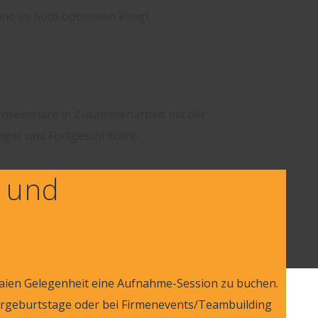
nd im Auto optimalen klingt.
penseminare in Zusammenarbeit mit der
ger und Fortgeschrittene.
s und
 Laien Gelegenheit eine Aufnahme-Session zu buchen.
dergeburtstage oder bei Firmenevents/Teambuilding