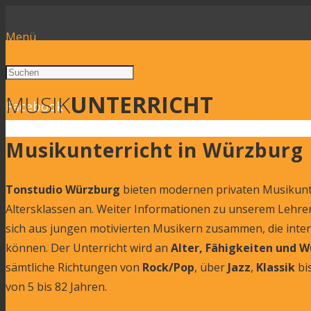
Menü
MUSIK
UNTERRICHT
Facebook
Musikunterricht in Würzburg
Tonstudio Würzburg
bieten modernen privaten Musikunte
Altersklassen an. Weiter Informationen zu unserem Lehrer
sich aus jungen motivierten Musikern zusammen, die inter
können. Der Unterricht wird an
Alter, Fähigkeiten und 
sämtliche Richtungen von
Rock/Pop
, über
Jazz
,
Klassik
bi
von 5 bis 82 Jahren.