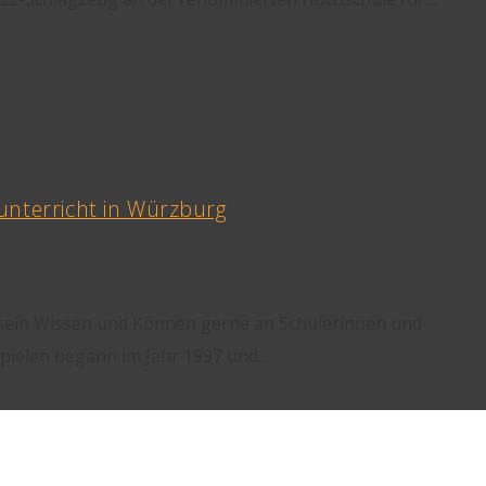
unterricht in Würzburg
r sein Wissen und Können gerne an Schülerinnen und
gspielen begann im Jahr 1997 und…