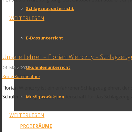
Schlagzeugunterricht
WEITERLESEN
E-Bassunterricht
Unsere Lehrer – Florian Wienczny – Schlagzeug
Ukulenlenunterricht
24. März 2023
Keine Kommentare
Florian Wienczny ist ein erfahrener Schlagzeuglehrer, de
Schüler weitergibt. Seine Leidenschaft für das Schlagzeu
Musikproduktion
WEITERLESEN
PROBE
RÄUME