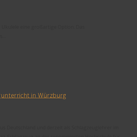
e Ukulele eine großartige Option. Das
Es…
gunterricht in Würzburg
aus Deutschland und derzeit als Schlagzeuglehrer im
 Jazz-Schlagzeug an der renommierten Hochschule für…