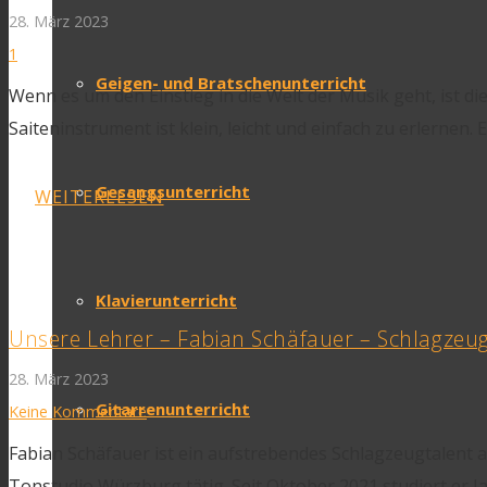
28. März 2023
Kommentar
1
Geigen- und Bratschenunterricht
Wenn es um den Einstieg in die Welt der Musik geht, ist di
Saiteninstrument ist klein, leicht und einfach zu erlernen. 
Gesangsunterricht
WEITERLESEN
Klavierunterricht
Unsere Lehrer – Fabian Schäfauer – Schlagzeu
28. März 2023
Gitarrenunterricht
Keine Kommentare
Fabian Schäfauer ist ein aufstrebendes Schlagzeugtalent 
Tonstudio Würzburg tätig. Seit Oktober 2021 studiert er