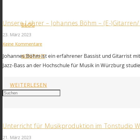
Unsere Lehrer – Johannes Böhm – (E-)Gitarren
BLOG
23. März 2023
Keine Kommentare
Johannes Böhm ist ein erfahrener Bassist und Gitarrist mi
KONTAKT
Jazz-Bass an der Hochschule für Musik in Würzburg studie
WEITERLESEN
Facebook
Unterricht für Musikproduktion im Tonstudio 
21. März 2023