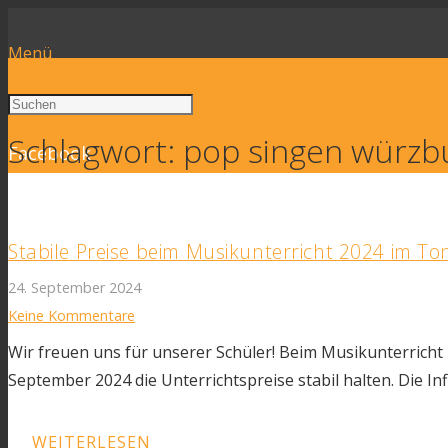
Menü
Schlagwort:
pop singen würzb
Facebook
Stabile Preise beim Musikunterricht 2024 im T
24. September 2024
Keine Kommentare
Wir freuen uns für unserer Schüler! Beim Musikunterrich
September 2024 die Unterrichtspreise stabil halten. Die In
WEITERLESEN