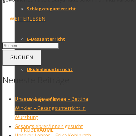
Schlagzeugunterricht
WEITERLESEN
E-Bassunterricht
SUCHEN
Ukulenlenunterricht
Neueste Beiträge
Unserer Lehrer*Innen – Bettina
Musikproduktion
Winkler – Gesangsunterricht in
Würzburg
Gesangslehrer/Innen gesucht
PROBE
RÄUME
Unserer Lehrer – Erika Kohlprath –