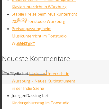
Klavierunterricht in Würzburg
Stabile Preise beim Musikunterricht
BLOG
2024 im Tonstudio Würzburg
Preisanpassung beim
Musikunterricht im Tonstudio
Würzburg
KONTAKT
Neueste Kommentare
Lydia
bei
Ukulelen Unterricht in
Würzburg – Neues Kultinstrument
in der Indie Szene
JuergenDassing
bei
Facebook
Kindergeburtstag im Tonstudio