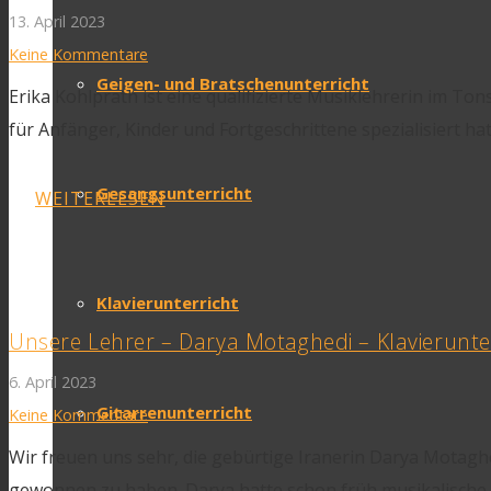
13. April 2023
Keine Kommentare
Geigen- und Bratschenunterricht
Erika Kohlprath ist eine qualifizierte Musiklehrerin im Ton
für Anfänger, Kinder und Fortgeschrittene spezialisiert ha
Gesangsunterricht
WEITERLESEN
Klavierunterricht
Unsere Lehrer – Darya Motaghedi – Klavierunte
6. April 2023
Gitarrenunterricht
Keine Kommentare
Wir freuen uns sehr, die gebürtige Iranerin Darya Motagh
gewonnen zu haben. Darya hatte schon früh musikalische E