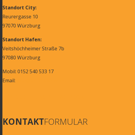
Standort City:
Reurergasse 10
97070 Würzburg
Standort Hafen:
Veitshöchheimer Straße 7b
97080 Würzburg
Mobil: 0152 540 533 17
Email:
info@tonstudio-wuerzburg.de
BESUCHE UNS BEI FACEBOOK
KONTAKT
FORMULAR