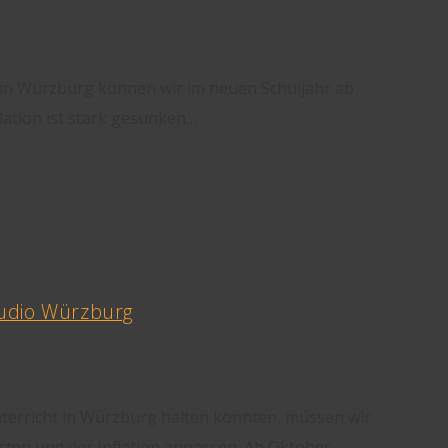
t in Würzburg können wir im neuen Schuljahr ab
flation ist stark gesunken…
tudio Würzburg
nterricht in Würzburg halten konnten, müssen wir
sten und der Inflation anpassen. Ab Oktober…