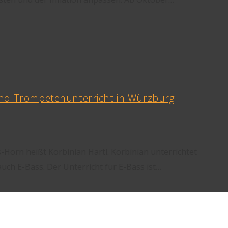
und Trompetenunterricht in Würzburg
Horn heißt Korbinian Hartl. Korbinian unterrichtet
uch E-Bass. Der Unterricht für E-Bass ist…