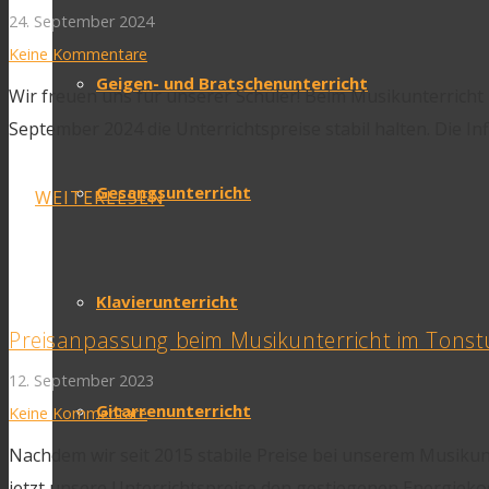
24. September 2024
Keine Kommentare
Geigen- und Bratschenunterricht
Wir freuen uns für unserer Schüler! Beim Musikunterrich
September 2024 die Unterrichtspreise stabil halten. Die In
Gesangsunterricht
WEITERLESEN
Klavierunterricht
Preisanpassung beim Musikunterricht im Tons
12. September 2023
Gitarrenunterricht
Keine Kommentare
Nachdem wir seit 2015 stabile Preise bei unserem Musiku
jetzt unsere Unterrichtspreise den gestiegenen Energieko