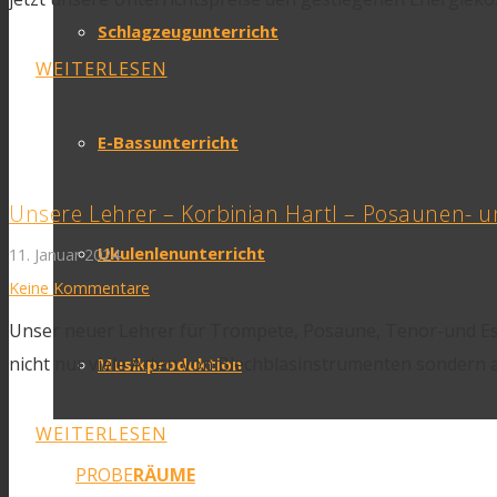
Schlagzeugunterricht
WEITERLESEN
E-Bassunterricht
Unsere Lehrer – Korbinian Hartl – Posaunen- 
Ukulenlenunterricht
11. Januar 2024
Keine Kommentare
Unser neuer Lehrer für Trompete, Posaune, Tenor-und Es-
nicht nur viele Arten von Blechblasinstrumenten sondern a
Musikproduktion
WEITERLESEN
PROBE
RÄUME